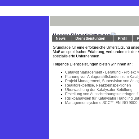
Unsere Dienstleistungen
News
Dienstleistungen
Profil
P
Grundlage für eine erfolgreiche Unterstützung unse
Maß an spezifischer Erfahrung, verbunden mit der V
spezialisierte Unternehmen.
Folgende Dienstleistungen bieten wir Ihnen an:
Catalyst Management - Beratung - Projekt
Planung von Anlagenstillständen zum Kata
Projekt Management, Supervision von Anlag
Reaktorexpertise, Reaktorinspektionen
Überwachung der Katalysator Befüllung
Erstellung von Ausschreibungsunterlagen fü
Risikoanalysen für Katalysator Handling un
Managementsysteme SCC**, EN ISO 9000,